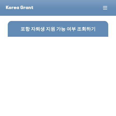
Korea Grant
컨
텐
포항 자퇴생 지원 가능 여부 조회하기
츠
로
건
너
뛰
기